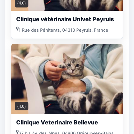
(4.6)
Clinique vétérinaire Univet Peyruis
1 Rue des Pénitents, 04310 Peyruis, France
(4.8)
Clinique Veterinaire Bellevue
37 bis Av. des Alpes, 04800 Gréoux-les-Bains,