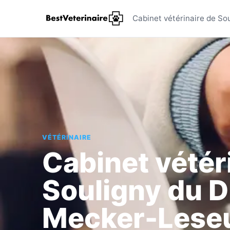
Cabinet v
Cabinet vétérinaire de So
VÉTÉRINAIRE
Cabinet vétér
Souligny du 
Mecker-Lese