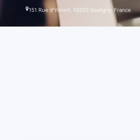
151 Rue d'Ymont, 10320 Souligny, France