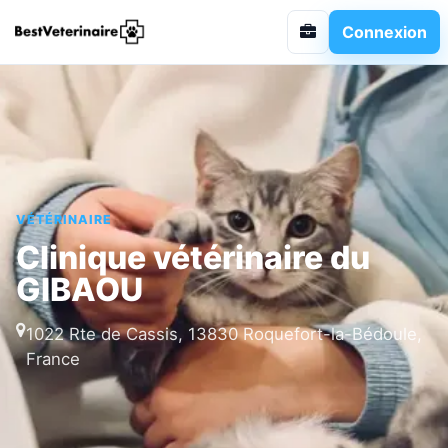
Connexion
VÉTÉRINAIRE
Clinique vétérinaire du
GIBAOU
1022 Rte de Cassis, 13830 Roquefort-la-Bédoule,
France