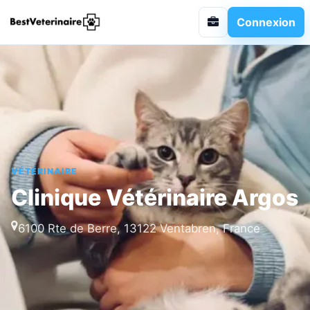
Connexion
VÉTÉRINAIRE
Clinique Vétérinaire Argos
6100 Rte de Berre, 13122 Ventabren, France