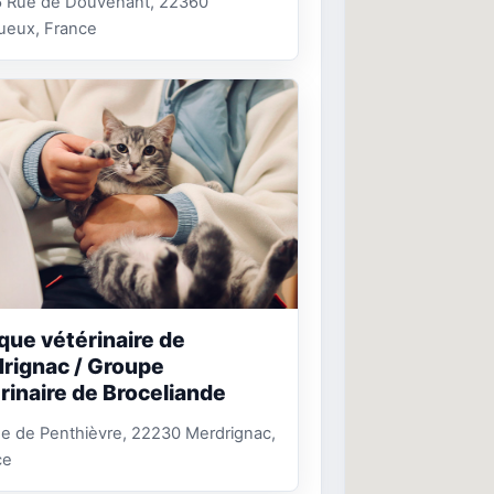
6 Rue de Douvenant, 22360
ueux, France
ique vétérinaire de
rignac / Groupe
rinaire de Broceliande
e de Penthièvre, 22230 Merdrignac,
ce