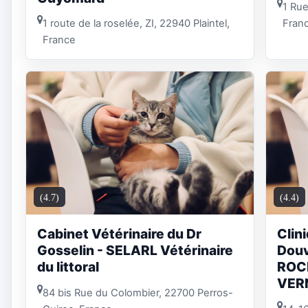
1 Rue
1 route de la roselée, ZI, 22940 Plaintel,
Fran
France
(4.7)
(4.4)
Cabinet Vétérinaire du Dr
Clin
Gosselin - SELARL Vétérinaire
Douv
du littoral
ROC
VER
84 bis Rue du Colombier, 22700 Perros-