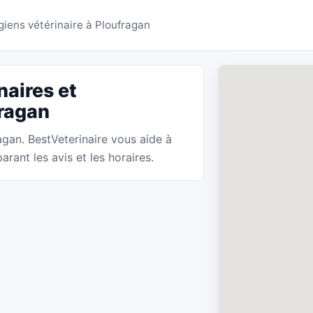
res Ploufragan - BestVet
giens vétérinaire à Ploufragan
naires et
fragan
ragan. BestVeterinaire vous aide à
rant les avis et les horaires.