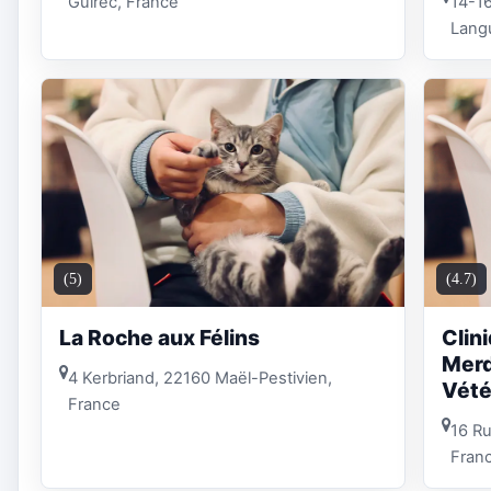
Guirec, France
14-1
Lang
(5)
(4.7)
La Roche aux Félins
Clin
Merd
4 Kerbriand, 22160 Maël-Pestivien,
Vété
France
16 Ru
Fran