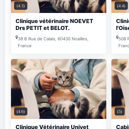
(4.3)
(4.4)
Clinique vétérinaire NOEVET
Clin
Drs PETIT et BELOT.
l'Ois
38 B Rue de Calais, 60430 Noailles,
508 R
France
Fran
(4.6)
(5)
Clinique Vétérinaire Univet
Cabi