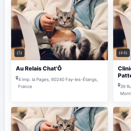
(5)
(4.6)
Au Relais Chat'Ô
Clin
Patt
4 Imp. la Pages, 60240 Fay-les-Étangs,
France
39 Ru
Monta