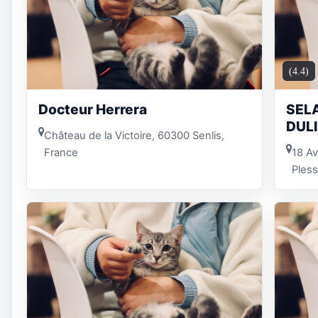
(4.4)
Docteur Herrera
SELA
DULI
Château de la Victoire, 60300 Senlis,
France
18 A
Pless