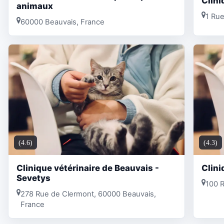
Clini
animaux
1 Rue
60000 Beauvais, France
(4.6)
(4.3)
Clinique vétérinaire de Beauvais -
Clini
Sevetys
100 
278 Rue de Clermont, 60000 Beauvais,
France