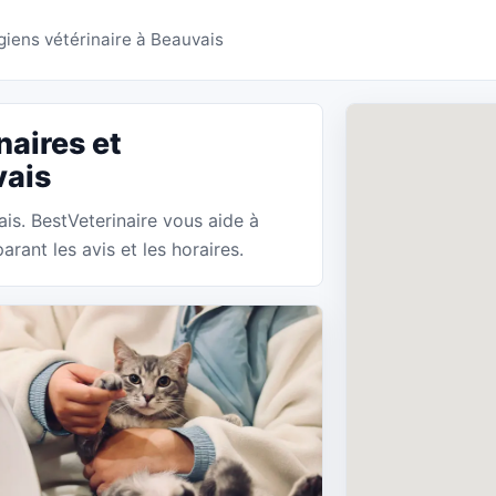
res Beauvais - BestVeter
giens vétérinaire à Beauvais
naires et
vais
ais. BestVeterinaire vous aide à
rant les avis et les horaires.