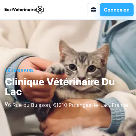
Connexion
VÉTÉRINAIRE
Clinique Vétérinaire Du
Lac
6 Rue du Buisson, 61210 Putanges-le-Lac, France