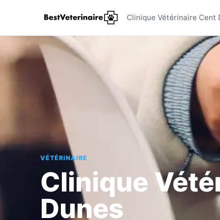
Clinique 
Clinique Vétérinaire Cent
VÉTÉRINAIRE
Clinique Vété
Dunes