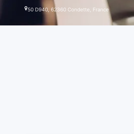
50 D940, 62360 Condette, France