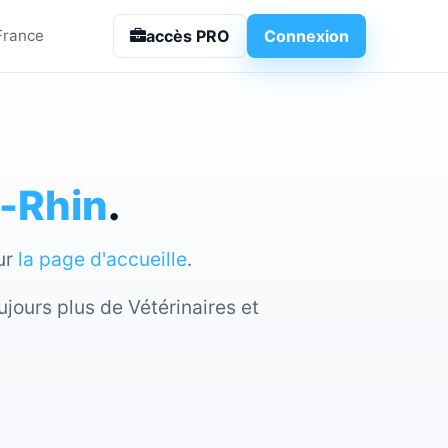
e
accès PRO
Connexion
 France
-Rhin
.
sur
la page d'accueille
.
jours plus de Vétérinaires et