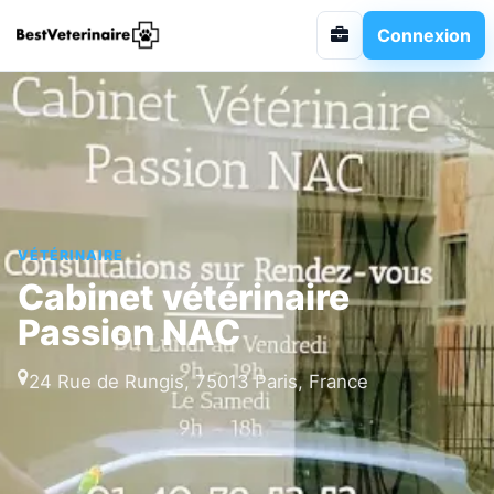
Connexion
VÉTÉRINAIRE
Cabinet vétérinaire
Passion NAC
24 Rue de Rungis, 75013 Paris, France