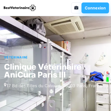
Connexion
VÉTÉRINAIRE
Clinique Vétérinaire
AniCura Paris III
17 Bd des Filles du Calvaire, 75003 Paris, France