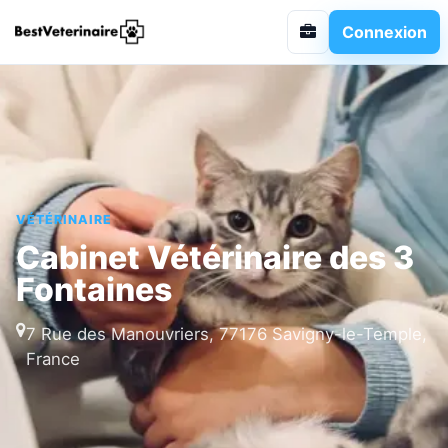
Connexion
VÉTÉRINAIRE
Cabinet Vétérinaire des 3
Fontaines
7 Rue des Manouvriers, 77176 Savigny-le-Temple,
France