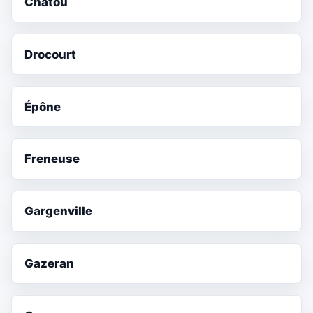
Chatou
Drocourt
Épône
Freneuse
Gargenville
Gazeran