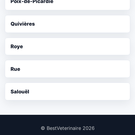
Poix-de-Picardie
Quivières
Roye
Rue
Salouël
© BestVeterinaire 2026