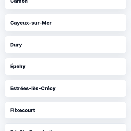
Camon
Cayeux-sur-Mer
Dury
Épehy
Estrées-lès-Crécy
Flixecourt