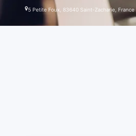
5 Petite Foux, 83640 Saint-Zacharie, France