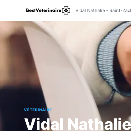
Vidal Nath
Vidal Nathalie - Saint-Zac
VÉTÉRINAIRE
Vidal Nathali