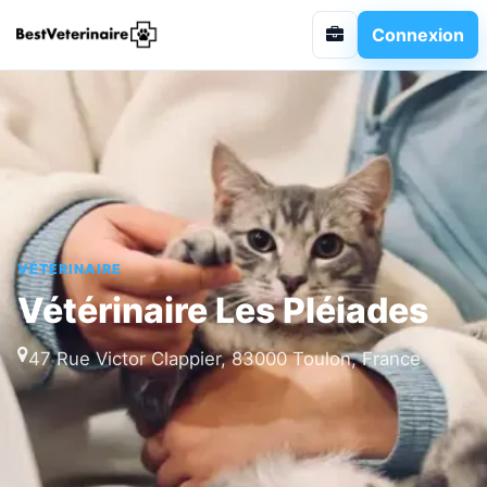
Connexion
VÉTÉRINAIRE
Vétérinaire Les Pléiades
47 Rue Victor Clappier, 83000 Toulon, France