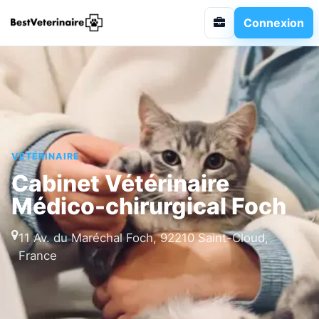
Connexion
VÉTÉRINAIRE
Cabinet Vétérinaire
Médico-chirurgical Foch
11 Av. du Maréchal Foch, 92210 Saint-Cloud,
France