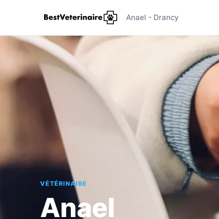
Anael - Vé
Anael - Drancy
VÉTÉRINAIRE
Anael