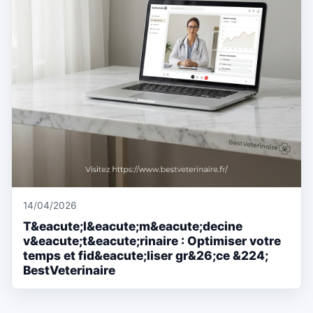
14/04/2026
T&eacute;l&eacute;m&eacute;decine
v&eacute;t&eacute;rinaire : Optimiser votre
temps et fid&eacute;liser gr&26;ce &224;
BestVeterinaire