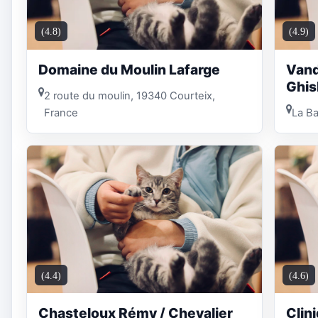
(4.8)
(4.9)
Domaine du Moulin Lafarge
Vand
Ghis
2 route du moulin, 19340 Courteix,
France
La Ba
(4.4)
(4.6)
Chasteloux Rémy / Chevalier
Clin