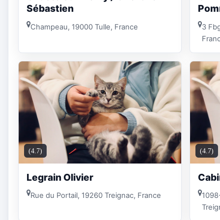
Sébastien
Pom
Champeau, 19000 Tulle, France
3 Fb
Fran
(4.7)
(4.7)
Legrain Olivier
Cabi
Rue du Portail, 19260 Treignac, France
1098-
Treig