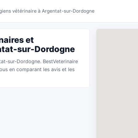
res Argentat-sur-Dordog
rgiens vétérinaire à Argentat-sur-Dordogne
naires et
entat-sur-Dordogne
ntat-sur-Dordogne. BestVeterinaire
vous en comparant les avis et les