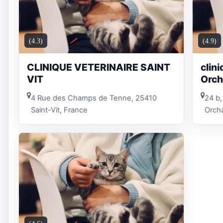
(4.3)
(4.9)
CLINIQUE VETERINAIRE SAINT
clini
VIT
Orc
4 Rue des Champs de Tenne, 25410
24 b
Saint-Vit, France
Orch