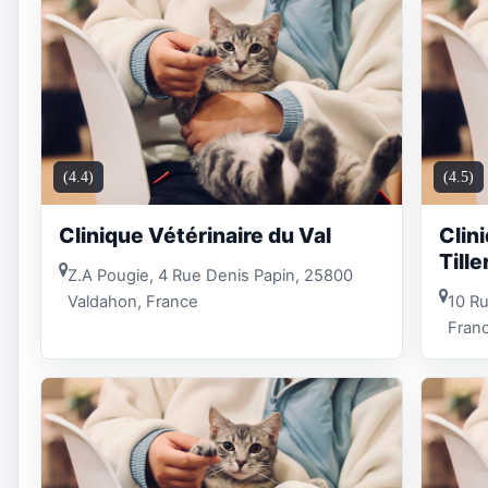
(4.4)
(4.5)
Clinique Vétérinaire du Val
Clin
Till
Z.A Pougie, 4 Rue Denis Papin, 25800
Valdahon, France
10 R
Fran