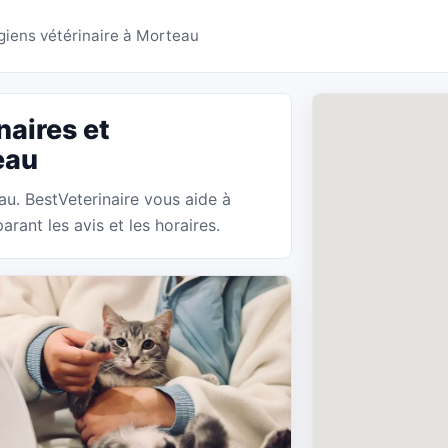
res Morteau - BestVeter
rgiens vétérinaire à Morteau
naires et
eau
au. BestVeterinaire vous aide à
rant les avis et les horaires.