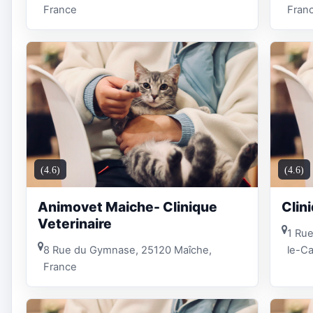
France
Fran
(4.6)
(4.6)
Animovet Maiche- Clinique
Clin
Veterinaire
1 Rue
8 Rue du Gymnase, 25120 Maîche,
le-C
France