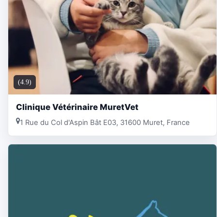
(4.9)
Clinique Vétérinaire MuretVet
1 Rue du Col d'Aspin Bât E03, 31600 Muret, France