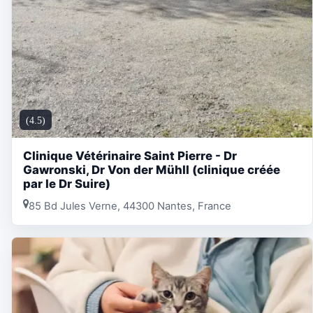
(4.5)
Clinique Vétérinaire Saint Pierre - Dr
Gawronski, Dr Von der Mühll (clinique créée
par le Dr Suire)
85 Bd Jules Verne, 44300 Nantes, France