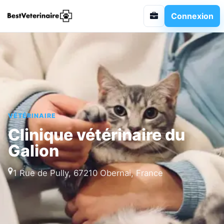
Connexion
VÉTÉRINAIRE
Clinique vétérinaire du
Galion
1 Rue de Pully, 67210 Obernai, France