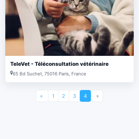
TeleVet - Téléconsultation vétérinaire
65 Bd Suchet, 75016 Paris, France
«
1
2
3
4
»