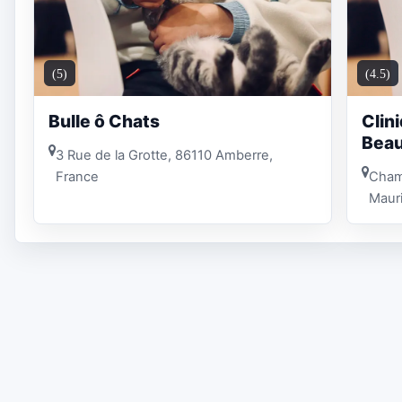
(5)
(4.5)
Bulle ô Chats
Clin
Beau
3 Rue de la Grotte, 86110 Amberre,
France
Cham
Mauri