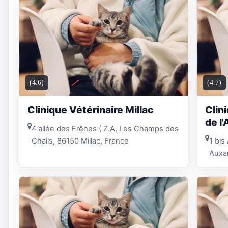
(4.6)
(4.7)
Clinique Vétérinaire Millac
Clin
de l
4 allée des Frênes ( Z.A, Les Champs des
Chails, 86150 Millac, France
1 bis
Auxa