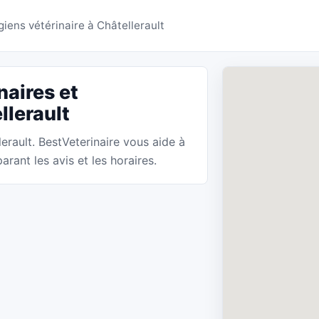
es Châtellerault - BestV
giens vétérinaire à Châtellerault
naires et
llerault
lerault. BestVeterinaire vous aide à
rant les avis et les horaires.