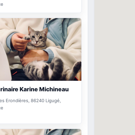
ce
rinaire Karine Michineau
es Erondières, 86240 Ligugé,
ce