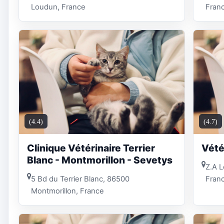
Loudun, France
Fran
(4.4)
(4.7)
Clinique Vétérinaire Terrier
Vété
Blanc - Montmorillon - Sevetys
Z.A L
5 Bd du Terrier Blanc, 86500
Fran
Montmorillon, France