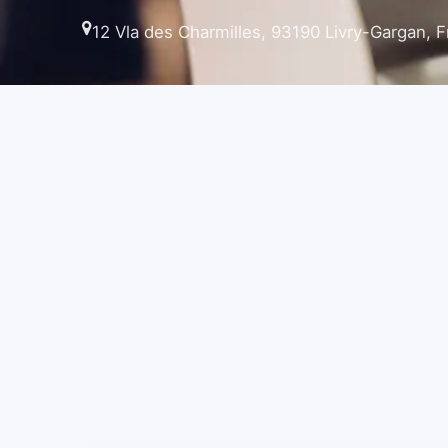
12 Vla des Charmilles, 93190 Livry-Gargan, 