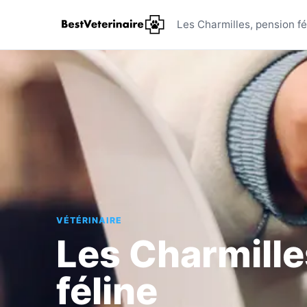
Les Charmi
Les Charmilles, pension fé
VÉTÉRINAIRE
Les Charmille
féline