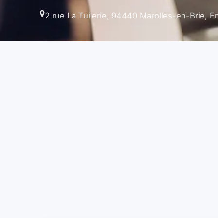
2 rue La Tuilerie, 94440 Marolles-en-Brie, F