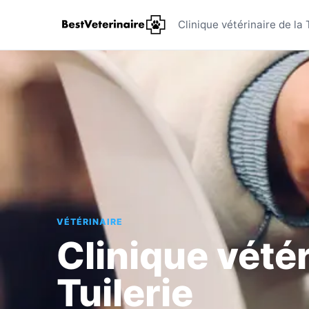
Clinique v
Clinique vétérinaire de la 
VÉTÉRINAIRE
Clinique vétér
Tuilerie