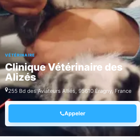
VÉTÉRINAIRE
Clinique Vétérinaire des
Alizés
255 Bd des Aviateurs Alliés, 95610 Éragny, France
Appeler