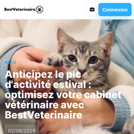
Connexion
BLOG
Anticipez le pic
d'activité estival :
optimisez votre cabinet
vétérinaire avec
BestVeterinaire
02/06/2026