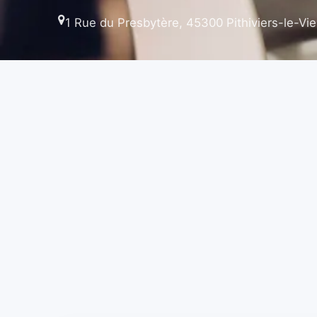
1 Rue du Presbytère, 45300 Pithiviers-le-Viei